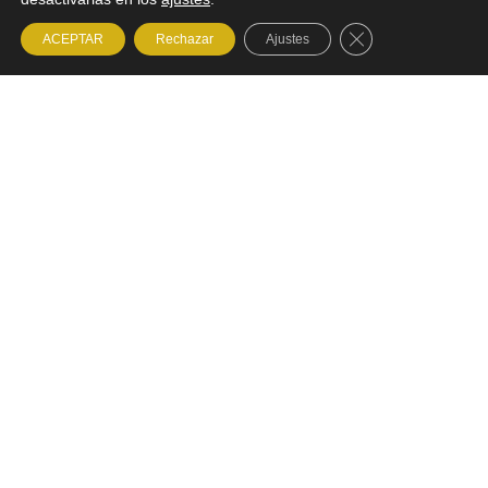
Cerrar el banner 
ACEPTAR
Rechazar
Ajustes
BIENVENIDOS A
M100 Abogados
Laboralistas en Lanzarote:
Especialistas en Derecho
Laboral y Asesoramiento